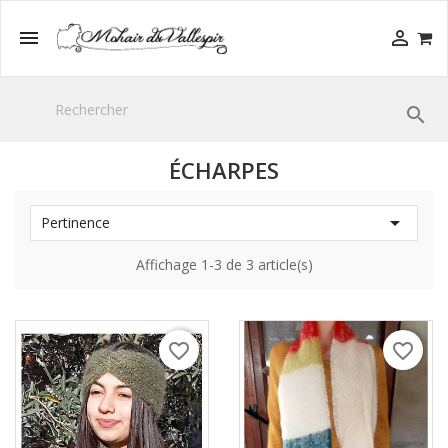



ÉCHARPES

Pertinence
Affichage 1-3 de 3 article(s)
favorite_border
favorite_border