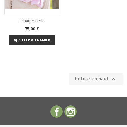
Écharpe Étole
Prix
75,00 €
AJOUTER AU PANIER
Retour en haut

Facebook
Instagram