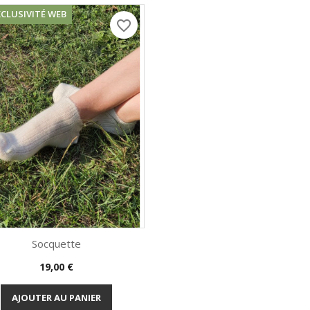
XCLUSIVITÉ WEB
favorite_border
Socquette
Aperçu rapide

Prix
19,00 €
Ecru
Noir
Bordeau
AJOUTER AU PANIER