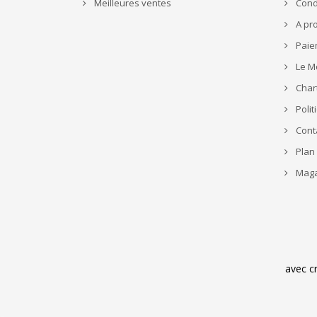
Meilleures ventes
Condi
A pr
Paie
Le M
Char
Polit
Cont
Plan 
Maga
avec c