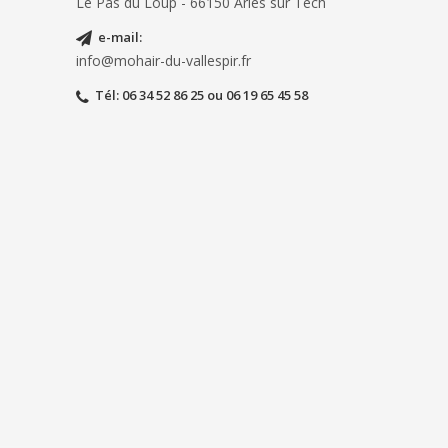
Le Pas du Loup - 66150 Arles sur Tech
e-mail
:
info@mohair-du-vallespir.fr
Tél
: 06 34 52 86 25 ou 06 19 65 45 58