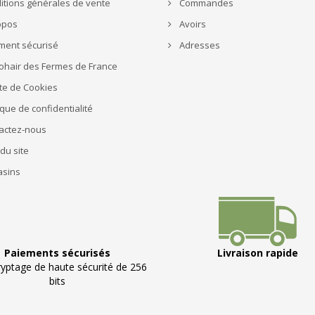
tions générales de vente
Commandes
opos
Avoirs
ment sécurisé
Adresses
ohair des Fermes de France
te de Cookies
ique de confidentialité
actez-nous
du site
sins
Paiements sécurisés
Livraison rapide
ryptage de haute sécurité de 256
bits