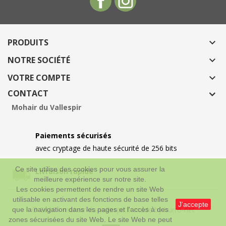
PRODUITS

NOTRE SOCIÉTÉ

VOTRE COMPTE

CONTACT
Mohair du Vallespir
Paiements sécurisés
avec cryptage de haute sécurité de 256 bits
Ce site utilise des cookies pour vous assurer la
Livraison rapide
meilleure expérience sur notre site.
Les cookies permettent de rendre un site Web
utilisable en activant des fonctions de base telles
J'accepte
© 2026 - mohair-du-vallespir.fr made by burro-net
que la navigation dans les pages et l'accès à des
zones sécurisées du site Web. Le site Web ne peut