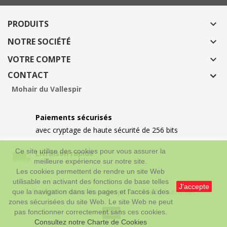
PRODUITS

NOTRE SOCIÉTÉ

VOTRE COMPTE

CONTACT
Mohair du Vallespir
Paiements sécurisés
avec cryptage de haute sécurité de 256 bits
Ce site utilise des cookies pour vous assurer la
Livraison rapide
meilleure expérience sur notre site.
Les cookies permettent de rendre un site Web
utilisable en activant des fonctions de base telles
J'accepte
© 2026 - mohair-du-vallespir.fr made by burro-net
que la navigation dans les pages et l'accès à des
zones sécurisées du site Web. Le site Web ne peut
pas fonctionner correctement sans ces cookies.
Consultez notre Charte de Cookies