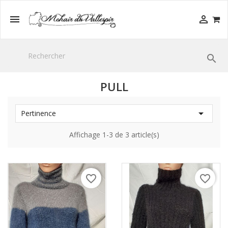



PULL

Pertinence
Affichage 1-3 de 3 article(s)
favorite_border
favorite_border