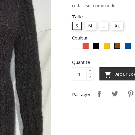
ce fais sur commande
Taille
S
M
L
XL
Couleur
Ecru
Rouge
Noir
moutarde
bl
Marron
je
Quantité

AJOUTER 
Partager