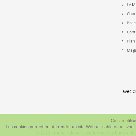
Le M
Char
Polit
Cont
Plan 
Maga
avec c
Ce site utili
Les cookies permettent de rendre un site Web utilisable en activant
© 2026 - mohair-du-vallespir.fr made by burro-net