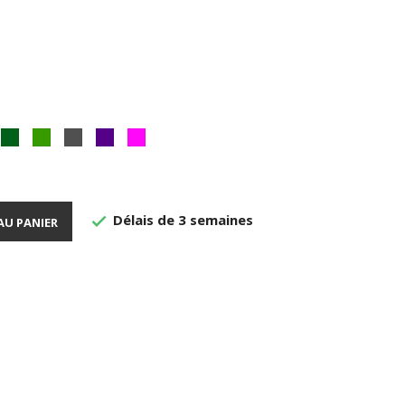
eu
vert
avocat
Ardoise
prune
Fuchia
ans
bouteille
Délais de 3 semaines

AU PANIER