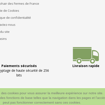
ohair des Fermes de France
te de Cookies
ique de confidentialité
actez-nous
du site
sins
Paiements sécurisés
Livraison rapide
ryptage de haute sécurité de 256
bits
se des cookies pour vous assurer la meilleure expérience sur notre site.
 des fonctions de base telles que la navigation dans les pages et l'ac
peut pas fonctionner correctement sans ces cookies.