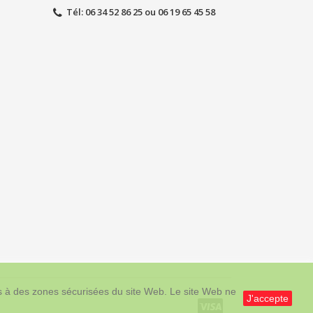
Tél
: 06 34 52 86 25 ou 06 19 65 45 58
cès à des zones sécurisées du site Web. Le site Web ne
J'accepte