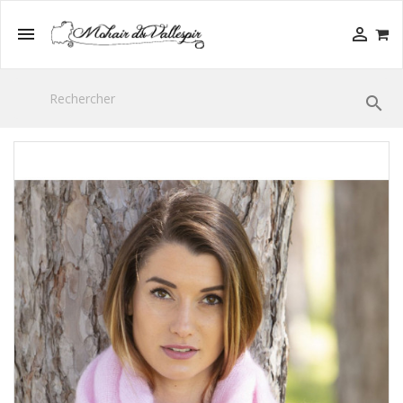


