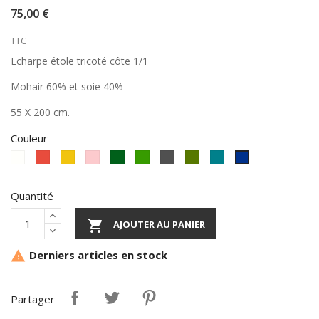
75,00 €
TTC
Echarpe étole tricoté côte 1/1
Mohair 60% et soie 40%
55 X 200 cm.
Couleur
Ecru
Rouge
moutarde
Rose
vert
avocat
Ardoise
kakie
bleu
Bleu
bouteille
canard
marine
Quantité

AJOUTER AU PANIER
Derniers articles en stock

Partager