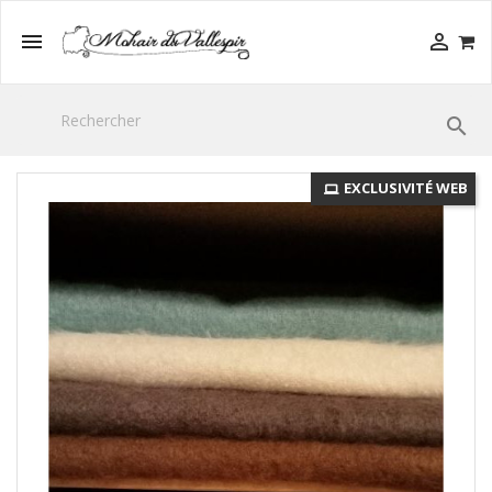



EXCLUSIVITÉ WEB