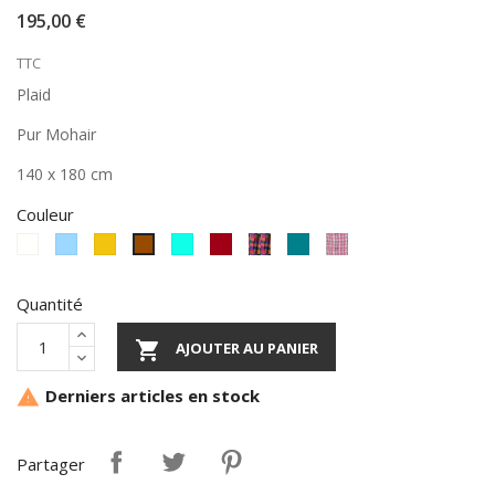
195,00 €
TTC
Plaid
Pur Mohair
140 x 180 cm
Couleur
Ecru
Bleu
moutarde
menthe
Bordeau
carreaux
bleu
Carreaux
Marron
clair
acidulé
canard
rose/bleu/ecru
Quantité

AJOUTER AU PANIER
Derniers articles en stock

Partager